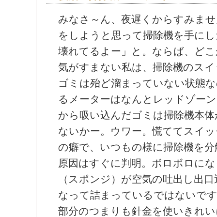
みなさ～ん、夜遅くからすみませ
をしようと思って掃除機を手にし
壊れてるよー」と。ならば、ど
気がすまない私は、掃除機のスイ
ゴミは殆ど溜まっていない状態
るメーターはなんとレッドゾー
から吸い込んだゴミは掃除機本
ないかー。ウワー。慌ててスイッチ
の癖で、いつもの様に掃除機を分
原因はすぐに判明。ボロボロに
（スポンジ）が空気の吐出し出
なって詰まっているではないで
部分のつまりも針金を使いきれ
決！？。そうか、フィルターが
ってー吐いてー」のらちの明か
買った我が家の掃除機。適合する
いつになるのか？・・・何か
は・・・ ・・・。・・・そうだ
カッチ」の内の１枚があるはず
わせてスカッチを切り、掃除機
チ”ON”。ヒューーーンンンン
ーすこぶる快調ではないかー！ア
ー！これでもうしばらく頑張れ
高ー。 以上、スカッチの使用上
ていただきました。くだらない