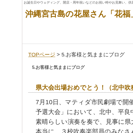
お誕生日やウェディング、開店・周年祝いなどのお祝い時やお見舞い、供
沖縄宮古島の花屋さん「花福
TOPページ
> 5.お客様と気ままにブログ
5.お客様と気ままにブログ
県大会出場おめでとう！（北中吹
7月10日、マティダ市民劇場で開
予選大会」において、北中、平良
素晴らしい演奏を奏で、見事に県
本当に、３校吹奏楽部員のみな
す。大会終了後、北中吹奏楽部保
更なるチームの団結を願いささ
した。宮古そば・カキ氷での美
３校共に良い成績が出せるとイ