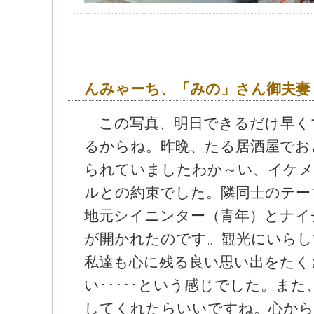
んみゃーち、「みの」さん御夫妻
この写真、明日できるだけ早く
るからね。昨晩、たる居酒屋でお
られていましたわか～い、イケメ
ルとの約束でした。隣同士のテー
地元シイニンター（青年）とナイ
が開かれたのです。観光にいらし
私達も心に残る良い思い出を
い･････という感じでした。ま
してくれたらいいですね。心から