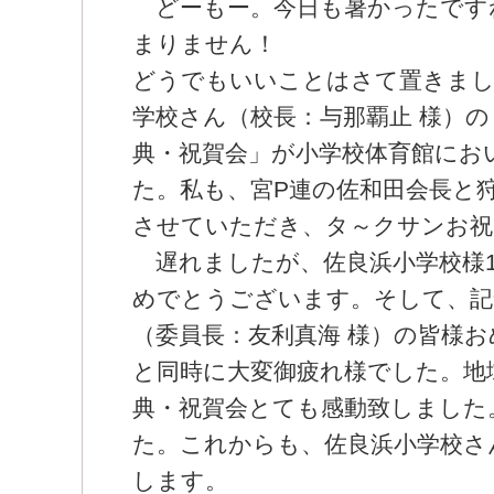
どーもー。今日も暑かったです
まりません！
どうでもいいことはさて置きまし
学校さん（校長：与那覇止 様）の
典・祝賀会」が小学校体育館にお
た。私も、宮P連の佐和田会長と
させていただき、タ～クサンお祝
遅れましたが、佐良浜小学校様1
めでとうございます。そして、
（委員長：友利真海 様）の皆様
と同時に大変御疲れ様でした。地
典・祝賀会とても感動致しまし
た。これからも、佐良浜小学校さ
します。