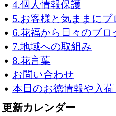
4.個人情報保護
5.お客様と気ままにブ
6.花福から日々のブロ
7.地域への取組み
8.花言葉
お問い合わせ
本日のお徳情報や入荷
更新カレンダー